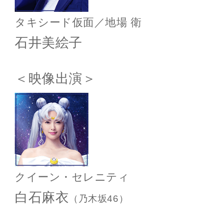
タキシード仮面／地場 衛
石井美絵子
＜映像出演＞
クイーン・セレニティ
白石麻衣
（乃木坂46）