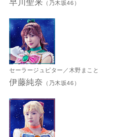
早川聖来
（乃木坂46）
セーラージュピター／木野まこと
伊藤純奈
（乃木坂46）