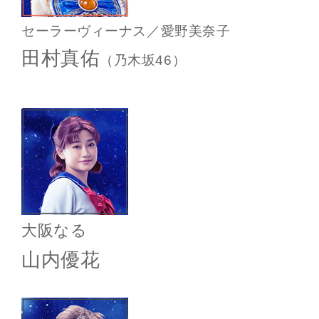
セーラーヴィーナス／愛野美奈子
田村真佑
（乃木坂46）
大阪なる
山内優花