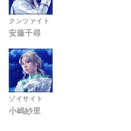
クンツァイト
安藤千尋
ゾイサイト
小嶋紗里