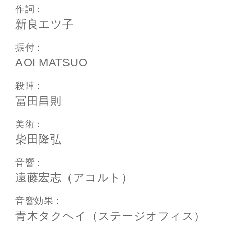
作詞：
新良エツ子
振付：
AOI MATSUO
殺陣：
冨田昌則
美術：
柴田隆弘
音響：
遠藤宏志（アコルト）
音響効果：
青木タクヘイ（ステージオフィス）