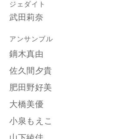
ジェダイト
武田莉奈
アンサンブル
鏑木真由
佐久間夕貴
肥田野好美
大橋美優
小泉もえこ
山下綾佳