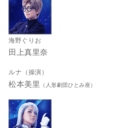
海野ぐりお
田上真里奈
ルナ
（操演）
松本美里
（人形劇団ひとみ座）