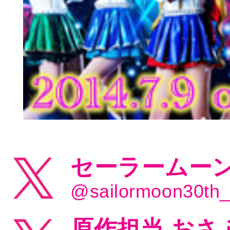
セーラームーン
@sailormoon30th
原作担当 おさ