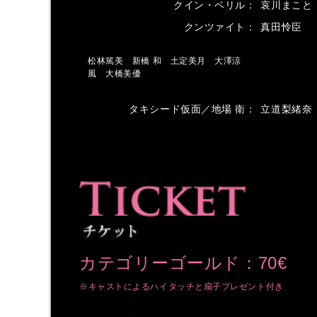
クイン・ベリル
哀川まこと
クンツァイト
真田怜臣
松林篤美 新橋 和 土定美月 大澤涼
MUSICAL
風 大橋美優
タキシード仮面／地場 衛
立道梨緒奈
カテゴリーゴールド：70€
※キャストによるハイタッチと扇子プレゼント付き