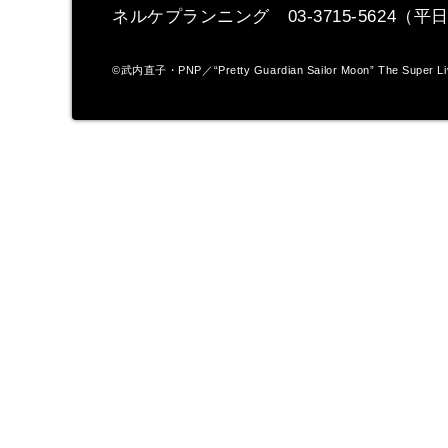
ネルケプランニング 03-3715-5624（平日11
©武内直子・PNP／“Pretty Guardian Sailor Moon” The Super