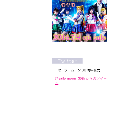
@sailormoon_30th からのツイー
ト