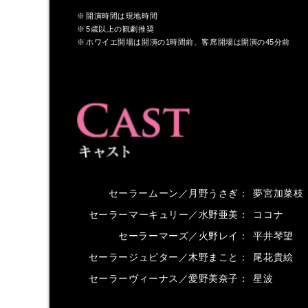
開演時間は現地時間
5歳以上の観劇推奨
ホワイエ開場は開演の1時間前、客席開場は開演の45分前
セーラームーン／月野うさぎ
夢宮加菜枝
セーラーマーキュリー／水野亜美
ココナ
セーラーマーズ／火野レイ
平井琴望
セーラージュピター／木野まこと
尾花貴絵
セーラーヴィーナス／愛野美奈子
星波