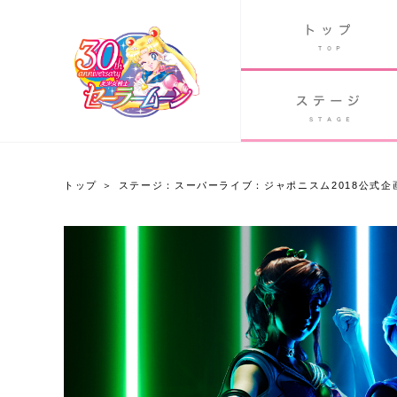
B
グッズ
GOODS
ORLD
90's アニメ
PAST ANIME
トップ
ステージ：スーパーライブ：ジャポニスム2018公式企画 “Pretty