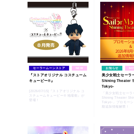
セーラームーンストア
NEW
お知らせ
NE
『ストアオリジナル コスチューム
美少女戦士セーラー
キューピー®』
Shining Theater
Tokyo-
[2026/07/15]『ストアオリジナル コ
「美少女戦士セーラー
スチュームキューピー® 地場衛』が
Shining Theater Sh
登場！
Tokyo-」プロモー
期追加情報解禁！
Twitter 30周年公式@sailormoon_30th