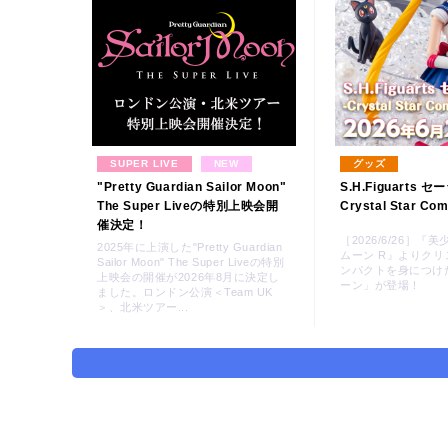
SUPER LIVE
NEW
グッズ
"Pretty Guardian Sailor Moon"
S.H.Figuarts 
The Super Liveの特別上映会開
Crystal Star Com
催決定！
LINK
［2026/6/26］
2025年に上演した"Pretty Guardian
ムーン R』よりク
Sailor Moon" The Super Liveの特別
ンパクトを身につけ
上映会の開催が2026年8月に決定し
ーン」が登場！
ました。ロンドン公演＜Team UK
＞、北米ツアー...