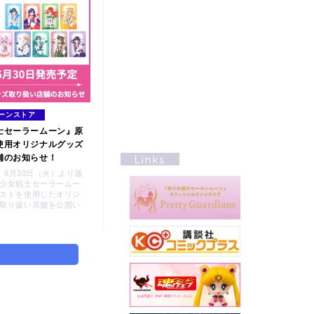
ーンストア
士セーラームーン』原
使用オリジナルグッズ
舗のお知らせ！
23］6月30日（火）より販
少女戦士セーラームー
ストを使用したオリジ
取り扱い店舗を公開い