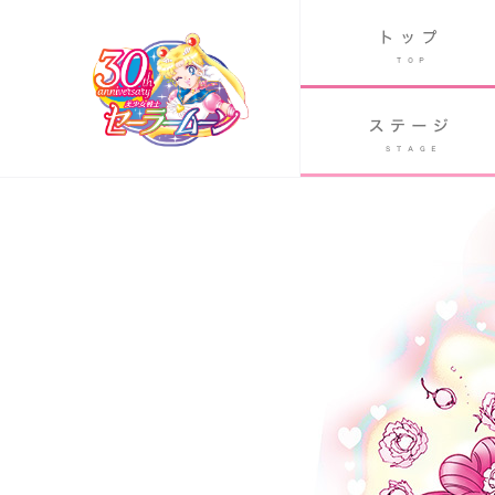
B
グッズ
GOODS
ORLD
90's アニメ
PAST ANIME