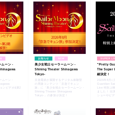
W
お知らせ
NEW
SUPER LI
ムーン -
美少女戦士セーラームーン -
"Pretty Gu
 Shinagawa
Shining Theater Shinagawa
The Supe
Tokyo-
細決定！
ムーン -
京急電鉄が展開するデジタル体験型
2026年8月に
inagawa
の周遊コンテンツ「京急でキュン
Guardian Sai
ションビデオ&第2
旅」に「美少女戦士セーラームーン -
Live 特別
Shining Theater Shinagawa
ました！ 出
Tokyo-」の参加が決定！
ショーやビデオ