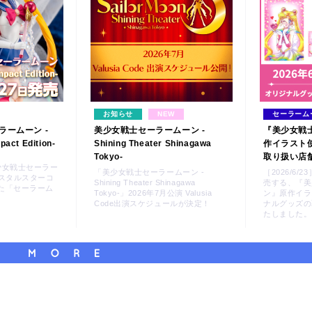
お知らせ
NEW
セーラーム
セーラームーン -
美少女戦士セーラームーン -
『美少女戦
pact Edition-
Shining Theater Shinagawa
作イラスト
Tokyo-
取り扱い店
『美少女戦士セーラー
「美少女戦士セーラームーン -
［2026/6/
リスタルスターコ
Shining Theater Shinagawa
売する、『美
た「セーラーム
Tokyo-」2026年7月公演 Valusia
ン』原作イラ
Code出演スケジュールが決定！
ナルグッズの
たしました。
さらにコンテンツを読み込む