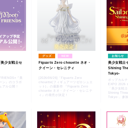
グッズ
NEW
お知らせ
S×『美少女戦士セ
Figuarts Zero chouette ネオ・
美少女戦士セ
クイーン・セレニティ
Shining Th
Tokyo-
E FRIENDS×『美
[2026/06/26]「Figuarts Zero
ポップカルチ
ーン』のコラボ
chouette(フィギュアーツゼロシュエ
EXPO 2026 
ュアル公開！
ット)」の最新作 『Figuarts Zero
「美少女戦士
chouette ネオ・クイーン・セレニテ
Shining Thea
ィ』の発売が決定！
Tokyo-」