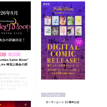
VE
NEW
ardian Sailor Moon"
r Live 特別上映会の詳
開催する"Pretty
lor Moon" The Super
上映会の詳細が決定いたし
演キャストによるトーク
メッセージ...