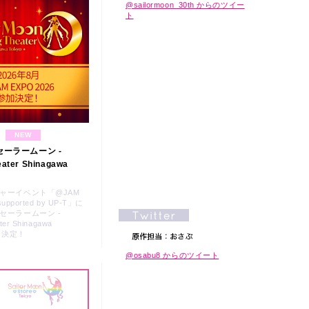
@sailormoon_30th からのツイー
ト
NEW
ーラームーン -
eater Shinagawa
ャーイベント「@JAM
supported by UP-T」に
セーラームーン -
ter Shinagawa
参加決定！
@osabu8 からのツイート