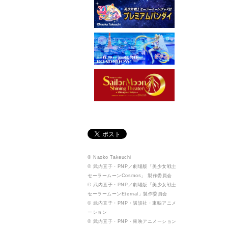
© Naoko Takeuchi
© 武内直子・PNP／劇場版「美少女戦士
セーラームーンCosmos」 製作委員会
© 武内直子・PNP／劇場版「美少女戦士
セーラームーンEternal」製作委員会
© 武内直子・PNP・講談社・東映アニメ
ーション
© 武内直子・PNP・東映アニメーション