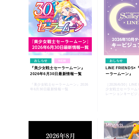
おしらせ
NEW
おしらせ
『美少女戦士セーラームーン』
LINE FRIEND
2026年6月30日最新情報一覧
ーラームーン』
『美少女戦士セーラームーン』2026
［2026/6/30］LIN
年6月30日最新情報一覧
少女戦士セーラーム
レーションキービジ
Twitter 原作担当：おさぶ@osabu8