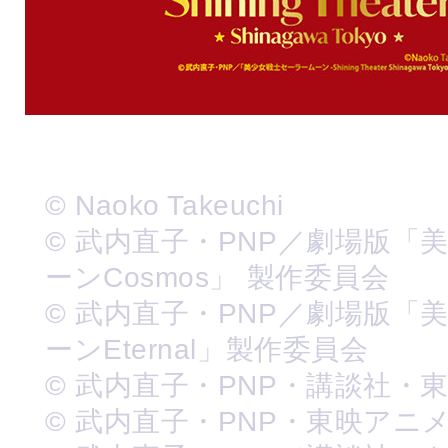
© Naoko Takeuchi
© 武内直子・PNP／劇場版「
ーンCosmos」 製作委員会
© 武内直子・PNP／劇場版「
ーンEternal」製作委員会
© 武内直子・PNP・講談社・
© 武内直子・PNP・東映アニ