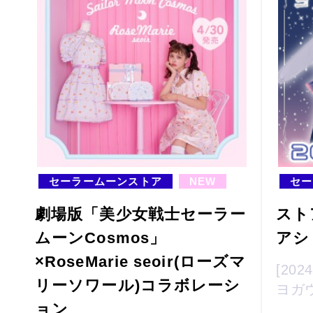
セーラームーンストア
NEW
セー
劇場版「美少女戦士セーラー
スト
ムーンCosmos」
アシ
×RoseMarie seoir(ローズマ
[20
リーソワール)コラボレーシ
ヨガ
ョン