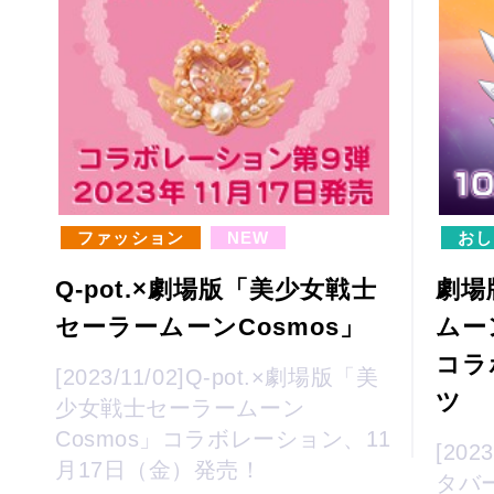
ファッション
NEW
おし
Q-pot.×劇場版「美少女戦士
劇場
セーラームーンCosmos」
ムーン
コラ
[2023/11/02]Q-pot.×劇場版「美
ツ
少女戦士セーラームーン
Cosmos」コラボレーション、11
[20
月17日（金）発売！
タバー