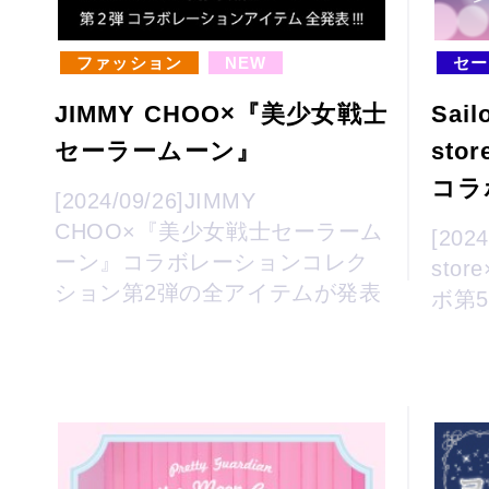
ファッション
NEW
セー
JIMMY CHOO×『美少女戦士
Sail
セーラームーン』
sto
コラ
[2024/09/26]JIMMY
CHOO×『美少女戦士セーラーム
[2024
ーン』コラボレーションコレク
sto
ション第2弾の全アイテムが発表
ボ第