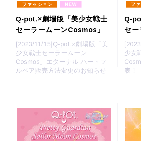
ファッション
NEW
ファ
Q-pot.×劇場版「美少女戦士
Q-
セーラームーンCosmos」
セー
[2023/11/15]Q-pot.×劇場版「美
[202
少女戦士セーラームーン
少女
Cosmos」エターナル ハートフ
Co
ルベア販売方法変更のお知らせ
表！