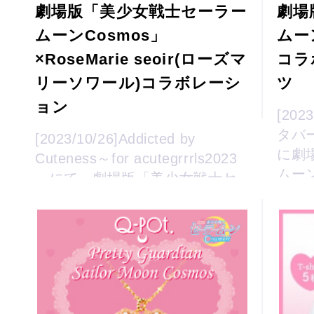
劇場版「美少女戦士セーラー
劇場
ムーンCosmos」
ムーン
×RoseMarie seoir(ローズマ
コラ
リーソワール)コラボレーシ
ツ
ョン
[20
タバー
[2023/10/26]Addicted by
に劇
Cuteness～for acutegrrrls2023
ムー
～にて、劇場版「美少女戦士セ
バー
ーラームーンCosmos」
×「RoseMarieseoir(ローズマリ
ーソワール)」再予約決定 ！