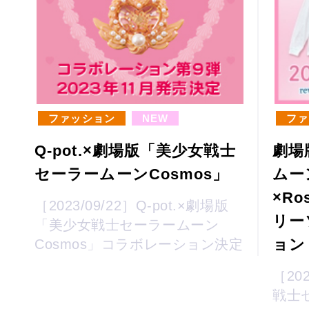
ファッション
NEW
ファ
Q-pot.×劇場版「美少女戦士
劇場
セーラームーンCosmos」
ムー
×Ro
［2023/09/22］Q-pot.×劇場版
リー
「美少女戦士セーラームーン
ョン
Cosmos」コラボレーション決定
［20
戦士セ