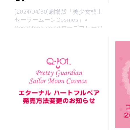
[2024/04/30]劇場版「美少女戦士
セーラームーンCosmos」×
RoseMarie seoir(ローズマリーソ
ワール)追加アイテム販売開始！