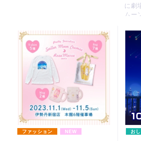
に劇
ムー
バー
ファッション
NEW
おし